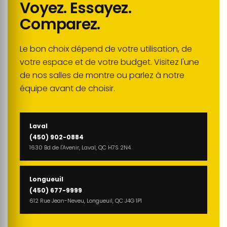
Voyez. Essayez.
Comparez.
Le bon choix dépend de votre utilisation, de
votre espace et de votre budget. Visitez l'une
de nos salles de montre ou parlez à notre
équipe avant de choisir.
Laval
(450) 902-0884
1630 Bd de l'Avenir, Laval, QC H7S 2N4
Longueuil
(450) 677-9999
612 Rue Jean-Neveu, Longueuil, QC J4G 1P1