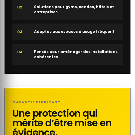
Solutions pour gyms, condos, hôtels et
02
entreprises
Adaptés aux espaces à usage fréquent
03
Pensés pour aménager des installations
04
cohérentes
GARANTIE FABRICANT
Une protection qui
mérite d’être mise en
évidence.