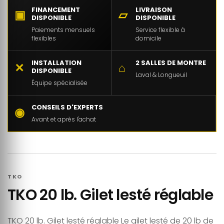
FINANCEMENT
LIVRAISON
▣
▱
DISPONIBLE
DISPONIBLE
Paiements mensuels
Service flexible à
flexibles
domicile
INSTALLATION
2 SALLES DE MONTRE
✕
⌂
DISPONIBLE
Laval & Longueuil
Équipe spécialisée
CONSEILS D'EXPERTS
◉
Avant et après l'achat
TKO
TKO 20 lb. Gilet lesté réglable
TKO 20 lb. Gilet lesté réglable Le gilet lesté de 20 lb de