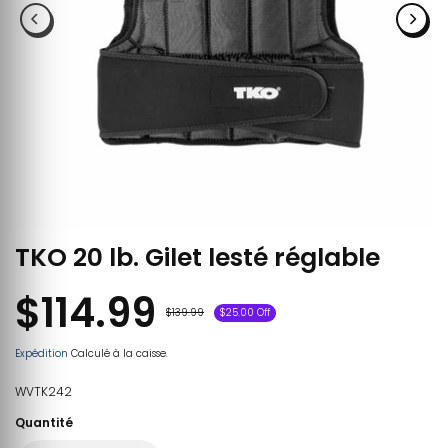
TKO 20 lb. Gilet lesté réglable
$114.99
$139.99
$25.00 Off
Expédition
Calculé à la caisse.
WVTK242
Quantité