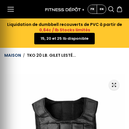
AU
CONTE
FR
EN
NU
Liquidation de dumbbell recouverts de PVC à partir de
0,64¢ / lb Stocks limités
15, 20 et 25 lb disponible
MAISON
TKO 20 LB. GILET LESTÉ...