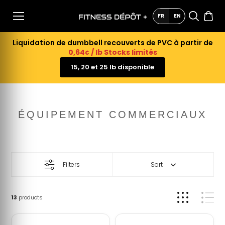
AU
CONTE
FR
EN
NU
Liquidation de dumbbell recouverts de PVC à partir de
0,64¢ / lb Stocks limités
15, 20 et 25 lb disponible
ÉQUIPEMENT COMMERCIAUX
Filters
Sort
13
products