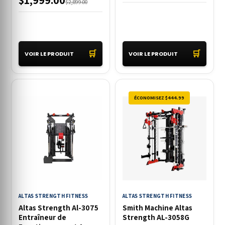
$1,999.00
$2,899.00
🛒
🛒
VOIR LE PRODUIT
VOIR LE PRODUIT
ÉCONOMISEZ $444.99
ALTAS STRENGTH FITNESS
ALTAS STRENGTH FITNESS
Altas Strength Al-3075
Smith Machine Altas
Entraîneur de
Strength AL-3058G