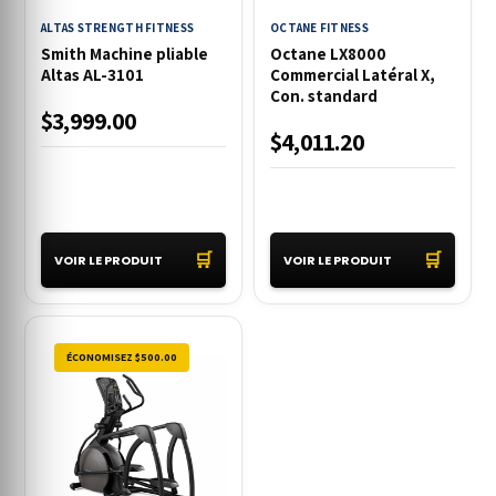
ALTAS STRENGTH FITNESS
OCTANE FITNESS
Smith Machine pliable
Octane LX8000
Altas AL-3101
Commercial Latéral X,
Con. standard
$3,999.00
$4,011.20
🛒
🛒
VOIR LE PRODUIT
VOIR LE PRODUIT
ÉCONOMISEZ $500.00