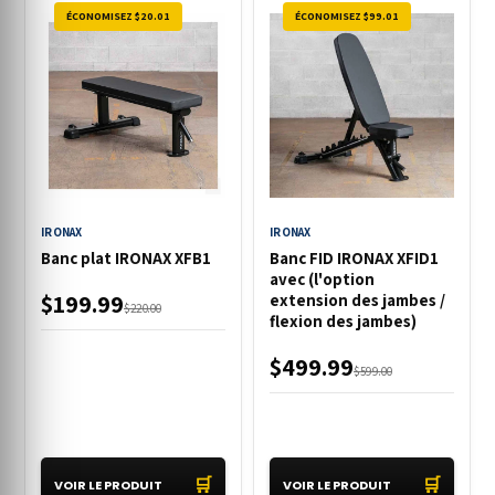
ÉCONOMISEZ $20.01
ÉCONOMISEZ $99.01
IRONAX
IRONAX
Banc plat IRONAX XFB1
Banc FID IRONAX XFID1
avec (l'option
$199.99
extension des jambes /
$220.00
flexion des jambes)
$499.99
$599.00
🛒
🛒
VOIR LE PRODUIT
VOIR LE PRODUIT