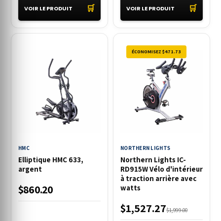
🛒
🛒
VOIR LE PRODUIT
VOIR LE PRODUIT
ÉCONOMISEZ $471.73
HMC
NORTHERN LIGHTS
Elliptique HMC 633,
Northern Lights IC-
argent
RD915W Vélo d'intérieur
à traction arrière avec
$860.20
watts
$1,527.27
$1,999.00