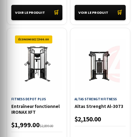
🛒
🛒
VOIR LE PRODUIT
VOIR LE PRODUIT
ÉCONOMISEZ $900.00
FITNESS DEPOT PLUS
ALTAS STRENGTH FITNESS
Entraîneur fonctionnel
Altas Strenght Al-3073
IRONAX XFT
$2,150.00
$1,999.00
$2,899.00