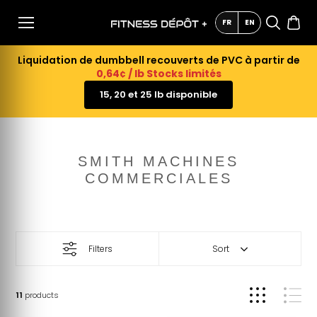
AU
CONTE
FR
EN
NU
Liquidation de dumbbell recouverts de PVC à partir de
0,64¢ / lb Stocks limités
15, 20 et 25 lb disponible
SMITH MACHINES
COMMERCIALES
Filters
Sort
11
products