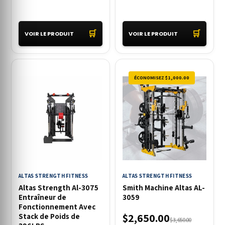
🛒
🛒
VOIR LE PRODUIT
VOIR LE PRODUIT
ÉCONOMISEZ $1,000.00
ALTAS STRENGTH FITNESS
ALTAS STRENGTH FITNESS
Altas Strength Al-3075
Smith Machine Altas AL-
Entraîneur de
3059
Fonctionnement Avec
$2,650.00
Stack de Poids de
$3,650.00