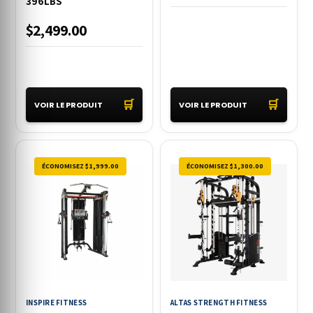
396LBS
$2,499.00
🛒
🛒
VOIR LE PRODUIT
VOIR LE PRODUIT
ÉCONOMISEZ $1,999.00
ÉCONOMISEZ $1,300.00
INSPIRE FITNESS
ALTAS STRENGTH FITNESS