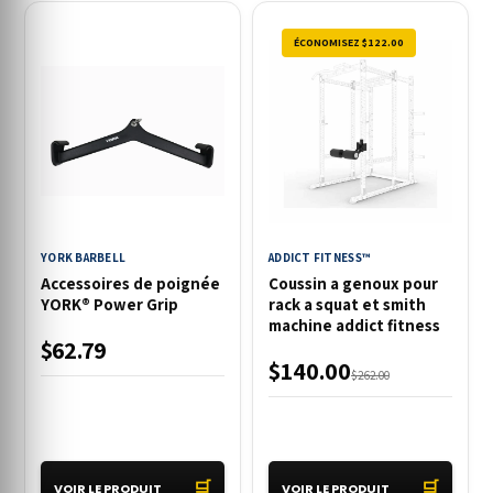
ÉCONOMISEZ $122.00
YORK BARBELL
ADDICT FITNESS™
Accessoires de poignée
Coussin a genoux pour
YORK® Power Grip
rack a squat et smith
machine addict fitness
$62.79
$140.00
$262.00
🛒
🛒
VOIR LE PRODUIT
VOIR LE PRODUIT