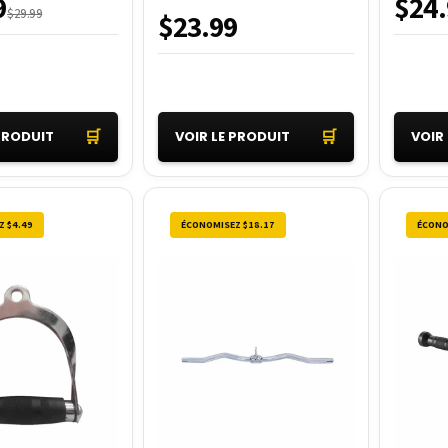
9
$24.
$29.99
$23.99
🛒
🛒
 PRODUIT
VOIR LE PRODUIT
VOIR
 $4.49
ÉCONOMISEZ $18.17
ÉCONO