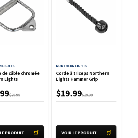
 LIGHTS
NORTHERN LIGHTS
 de câble chromée
Corde à triceps Northern
n Lights
Lights Hammer Grip
.99
$19.99
$29.99
$29.99
🛒
🛒
 LE PRODUIT
VOIR LE PRODUIT