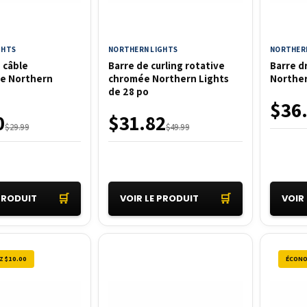
GHTS
NORTHERN LIGHTS
NORTHERN
 câble
Barre de curling rotative
Barre d
e Northern
chromée Northern Lights
Norther
de 28 po
$36
0
$31.82
$29.99
$49.99
🛒
🛒
 PRODUIT
VOIR LE PRODUIT
VOIR
Z $10.00
ÉCONO