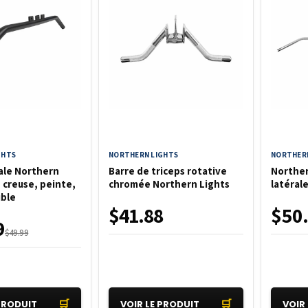
GHTS
NORTHERN LIGHTS
NORTHERN
rale Northern
Barre de triceps rotative
Norther
, creuse, peinte,
chromée Northern Lights
latéral
uble
$41.88
$50
9
$49.99
🛒
🛒
 PRODUIT
VOIR LE PRODUIT
VOIR