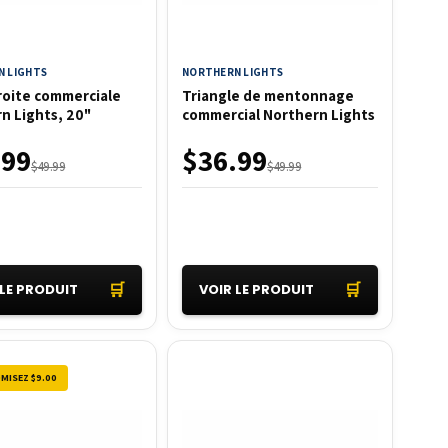
 LIGHTS
NORTHERN LIGHTS
roite commerciale
Triangle de mentonnage
n Lights, 20"
commercial Northern Lights
.99
$36.99
$49.99
$49.99
🛒
🛒
 LE PRODUIT
VOIR LE PRODUIT
MISEZ $9.00