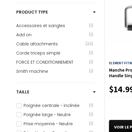
RÉSIDENTIEL
3
Smith complète
1
PRODUCT TYPE
Smith Machine
4
Accessoires et sangles
1
Smith machine complète
Add on
commercial
1
1
Cable attachments
Smith machine en coin commercial
22
1
Corde triceps simple
1
SMITH MACHINES
1
FORCE ET CONDITIONNEMENT
1
ELEMENT FITN
Manche Pro
Smith machine
1
Handle Sin
$14.9
TAILLE
Poignée centrale - inclinée
1
Poignée large - Neutre
1
Prise moyenne - Neutre
1
VOIR LE