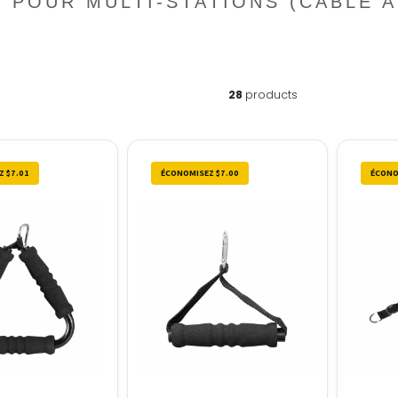
 POUR MULTI-STATIONS (CABLE 
28
products
 $7.01
ÉCONOMISEZ $7.00
ÉCONO