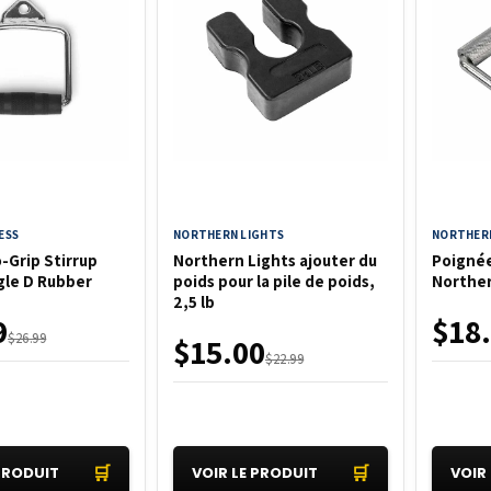
ESS
NORTHERN LIGHTS
NORTHERN
-Grip Stirrup
Northern Lights ajouter du
Poignée
gle D Rubber
poids pour la pile de poids,
Norther
2,5 lb
9
$18
$26.99
$15.00
$22.99
🛒
🛒
 PRODUIT
VOIR LE PRODUIT
VOIR