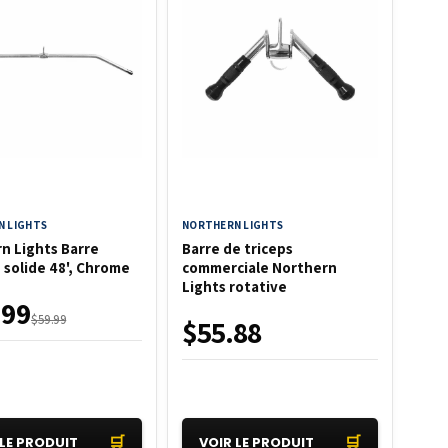
 LIGHTS
NORTHERN LIGHTS
n Lights Barre
Barre de triceps
e solide 48', Chrome
commerciale Northern
Lights rotative
.99
$59.99
$55.88
🛒
🛒
 LE PRODUIT
VOIR LE PRODUIT