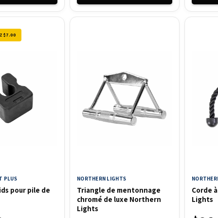
 $7.00
T PLUS
NORTHERN LIGHTS
NORTHERN
ds pour pile de
Triangle de mentonnage
Corde à
chromé de luxe Northern
Lights
Lights