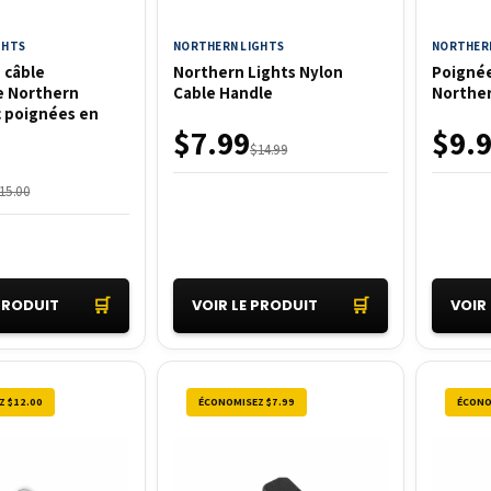
GHTS
NORTHERN LIGHTS
NORTHERN
 câble
Northern Lights Nylon
Poignée
re Northern
Cable Handle
Norther
c poignées en
$7.99
$9.
$14.99
15.00
🛒
🛒
 PRODUIT
VOIR LE PRODUIT
VOIR
Z $12.00
ÉCONOMISEZ $7.99
ÉCONO