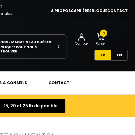
LE
À PROPOS
CARRIÈRES
BLOGUE
CONTACT
minutes
0
NOS 2 MAGASINS AU QUÉBEC
›
Compte
Panier
CLIQUEZ POUR NOUS
TROUVER
FR
EN
S & CONSEILS
CONTACT
15, 20 et 25 lb disponible