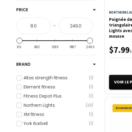
All
28
PRICE
NORTHERN LI
Altas Strength
1
Poignée de
COMMERCIAUX
1
triangulai
-
Lights ave
Déstockage Exceptionnel
mousse
d’Appareils Cardio, Machines
$7.99
Musculation et Accessoires
21
8.0
68.2
128.5
188.7
249.0
$
Déstockage | Appareils
d'entrainemnt et accessoires de
BRAND
fitness
1
Altas strength fitness
1
Fitness Dépôt Plus
23
VOIR LE
Element fitness
1
FORCE ET CONDITIONNEMENT
14
Fitness Depot Plus
1
Multi station commercial
1
Northern Lights
23
MULTI-SATIONS
1
ÉCONOMISE
XM fitness
1
Multi-Stations appareils pour
exercices de musculation
York Barbell
4
1