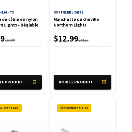
 LIGHTS
NORTHERN LIGHTS
 de câble en nylon
Manchette de cheville
n Lights - Réglable
Northern Lights
99
$12.99
$14.99
$14.99
🛒
🛒
 LE PRODUIT
VOIR LE PRODUIT
MISEZ $11.00
ÉCONOMISEZ $10.00