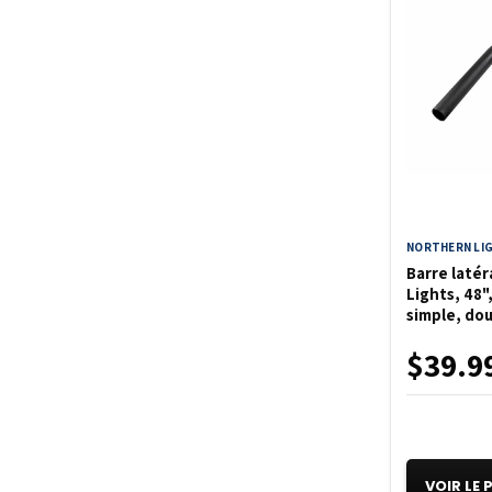
NORTHERN LI
Barre laté
Lights, 48"
simple, do
$39.9
VOIR LE