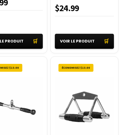
99
$24.99
🛒
🛒
 LE PRODUIT
VOIR LE PRODUIT
MISEZ $13.00
ÉCONOMISEZ $13.00