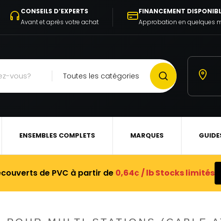
CONSEILS D’EXPERTS
FINANCEMENT DISPONIB
Avant et après votre achat
Approbation en quelques 
Toutes les catégories
ENSEMBLES COMPLETS
MARQUES
GUIDE
ecouverts de PVC à partir de
0,64¢ / lb Stocks limités