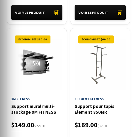
🛒
🛒
VOIR LE PRODUIT
VOIR LE PRODUIT
ÉCONOMISEZ $80.00
ÉCONOMISEZ $60.00
XM FITNESS
ELEMENT FITNESS
Support mural multi-
Support pour tapis
stockage XM FITNESS
Element 850MR
$149.00
$169.00
$229.00
$229.00