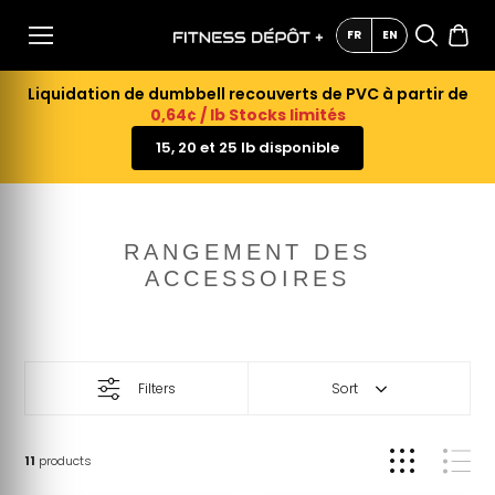
AU
CONTE
FR
EN
NU
Liquidation de dumbbell recouverts de PVC à partir de
0,64¢ / lb Stocks limités
15, 20 et 25 lb disponible
RANGEMENT DES
ACCESSOIRES
Filters
Sort
11
products