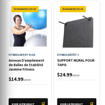
ÉCONOMISEZ $25.00
ÉCONOMISEZ $5.00
FITNESS DEPOT PLUS
FITNESS DÉPÔT +
Anneau D’empilement
SUPPORT MURAL POUR
de Balles de Stabilité
TAPIS
Jasmine Fitness
$24.99
$29.99
$14.99
$39.99
🛒
🛒
VOIR LE PRODUIT
VOIR LE PRODUIT