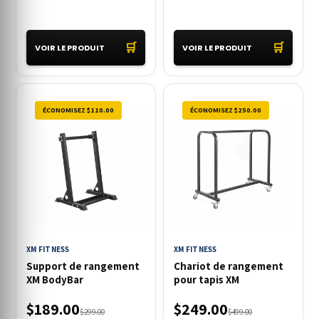
🛒
🛒
VOIR LE PRODUIT
VOIR LE PRODUIT
ÉCONOMISEZ $110.00
ÉCONOMISEZ $250.00
XM FITNESS
XM FITNESS
Support de rangement
Chariot de rangement
XM BodyBar
pour tapis XM
$189.00
$249.00
$299.00
$499.00