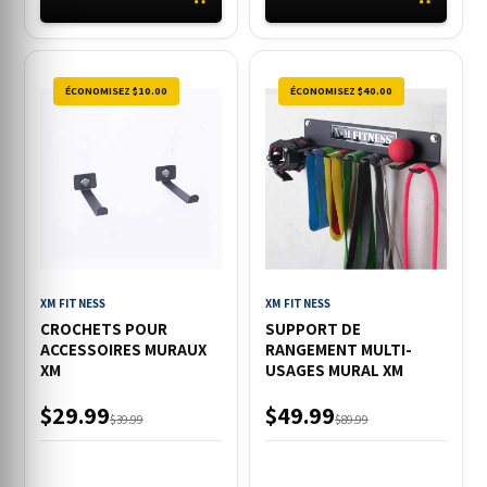
ÉCONOMISEZ $10.00
ÉCONOMISEZ $40.00
XM FITNESS
XM FITNESS
CROCHETS POUR
SUPPORT DE
ACCESSOIRES MURAUX
RANGEMENT MULTI-
XM
USAGES MURAL XM
$29.99
$49.99
$39.99
$89.99