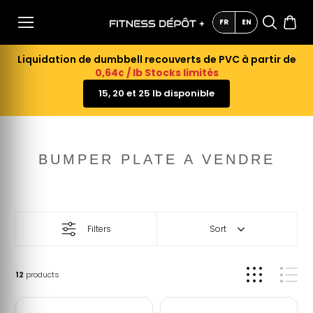
AU
CONTE
FR
EN
NU
Liquidation de dumbbell recouverts de PVC à partir de
0,64¢ / lb Stocks limités
15, 20 et 25 lb disponible
BUMPER PLATE A VENDRE
Filters
Sort
12
products