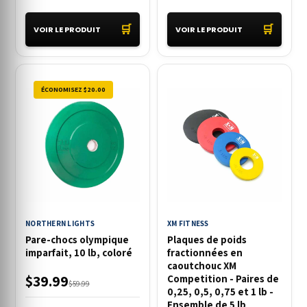
🛒
🛒
VOIR LE PRODUIT
VOIR LE PRODUIT
ÉCONOMISEZ $20.00
NORTHERN LIGHTS
XM FITNESS
Pare-chocs olympique
Plaques de poids
imparfait, 10 lb, coloré
fractionnées en
caoutchouc XM
$39.99
Competition - Paires de
$59.99
0,25, 0,5, 0,75 et 1 lb -
Ensemble de 5 lb