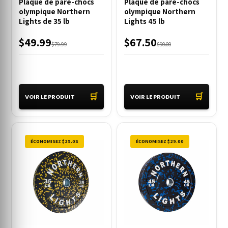
Plaque de pare-chocs
Plaque de pare-chocs
olympique Northern
olympique Northern
Lights de 35 lb
Lights 45 lb
$49.99
$67.50
$79.99
$90.00
🛒
🛒
VOIR LE PRODUIT
VOIR LE PRODUIT
ÉCONOMISEZ $29.08
ÉCONOMISEZ $29.00