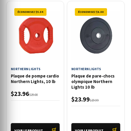
ÉCONOMISEZ $5.04
ÉCONOMISEZ $6.00
NORTHERN LIGHTS
NORTHERN LIGHTS
Plaque de pompe cardio
Plaque de pare-chocs
Northern Lights, 10 lb
olympique Northern
Lights 10 lb
$23.96
$29.00
$23.99
$29.99
🛒
🛒
VOIR LE PRODUIT
VOIR LE PRODUIT