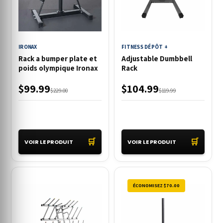
IRONAX
FITNESS DÉPÔT +
Rack a bumper plate et
Adjustable Dumbbell
poids olympique Ironax
Rack
$99.99
$104.99
$229.00
$119.99
🛒
🛒
VOIR LE PRODUIT
VOIR LE PRODUIT
ÉCONOMISEZ $70.00