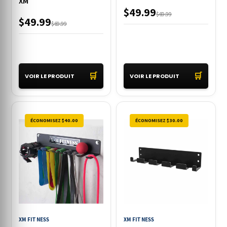
XM
$49.99
$69.99
$49.99
$69.99
🛒
🛒
VOIR LE PRODUIT
VOIR LE PRODUIT
ÉCONOMISEZ $40.00
ÉCONOMISEZ $30.00
XM FITNESS
XM FITNESS