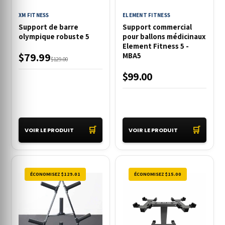
XM FITNESS
ELEMENT FITNESS
Support de barre
Support commercial
olympique robuste 5
pour ballons médicinaux
Element Fitness 5 -
$79.99
MBA5
$129.00
$99.00
🛒
🛒
VOIR LE PRODUIT
VOIR LE PRODUIT
ÉCONOMISEZ $129.01
ÉCONOMISEZ $15.00