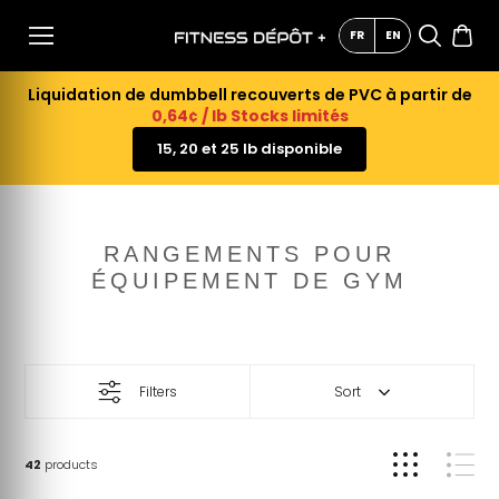
AU
CONTE
FR
EN
NU
Liquidation de dumbbell recouverts de PVC à partir de
0,64¢ / lb Stocks limités
15, 20 et 25 lb disponible
RANGEMENTS POUR
ÉQUIPEMENT DE GYM
Filters
Sort
42
products