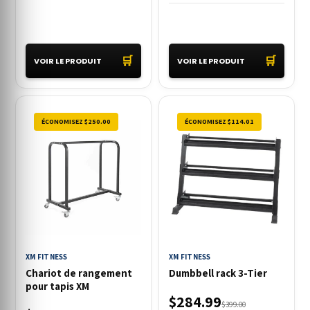
🛒
🛒
VOIR LE PRODUIT
VOIR LE PRODUIT
ÉCONOMISEZ $250.00
ÉCONOMISEZ $114.01
XM FITNESS
XM FITNESS
Chariot de rangement
Dumbbell rack 3-Tier
pour tapis XM
$284.99
$399.00