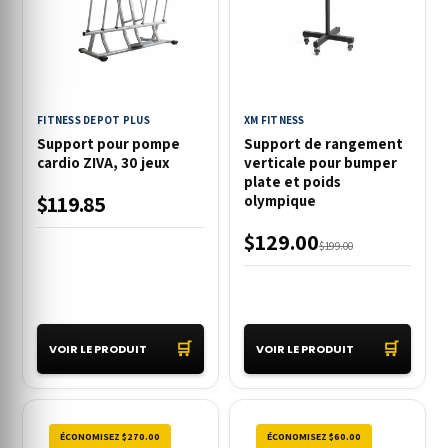
FITNESS DEPOT PLUS
XM FITNESS
Support pour pompe
Support de rangement
cardio ZIVA, 30 jeux
verticale pour bumper
plate et poids
$119.85
olympique
$129.00
$199.00
🛒
🛒
VOIR LE PRODUIT
VOIR LE PRODUIT
ÉCONOMISEZ $270.00
ÉCONOMISEZ $60.00