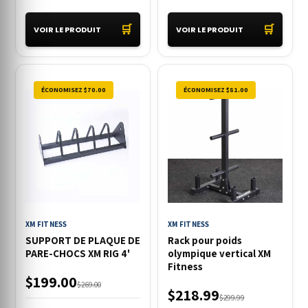
🛒
🛒
VOIR LE PRODUIT
VOIR LE PRODUIT
ÉCONOMISEZ $70.00
ÉCONOMISEZ $81.00
XM FITNESS
XM FITNESS
SUPPORT DE PLAQUE DE
Rack pour poids
PARE-CHOCS XM RIG 4'
olympique vertical XM
Fitness
$199.00
$269.00
$218.99
$299.99