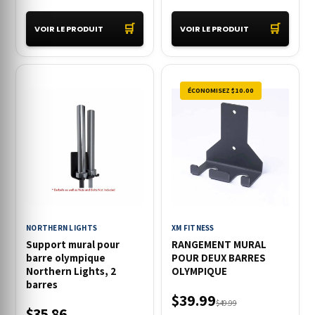
🛒
🛒
VOIR LE PRODUIT
VOIR LE PRODUIT
ÉCONOMISEZ $10.00
NORTHERN LIGHTS
XM FITNESS
Support mural pour
RANGEMENT MURAL
barre olympique
POUR DEUX BARRES
Northern Lights, 2
OLYMPIQUE
barres
$39.99
$49.99
$35.86