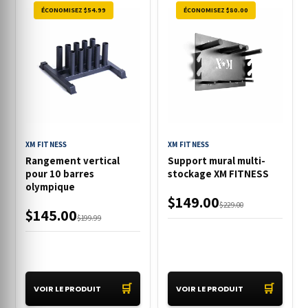
ÉCONOMISEZ $54.99
ÉCONOMISEZ $80.00
XM FITNESS
XM FITNESS
Rangement vertical
Support mural multi-
pour 10 barres
stockage XM FITNESS
olympique
$149.00
$229.00
$145.00
$199.99
🛒
🛒
VOIR LE PRODUIT
VOIR LE PRODUIT