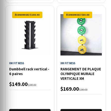
ÉCONOMISEZ $100.00
ÉCONOMISEZ $80.00
XM FITNESS
XM FITNESS
Dumbbell rack vertical -
RANGEMENT DE PLAQUE
6 paires
OLYMPIQUE MURALE
VERTICALE XM
$149.00
$249.00
$169.00
$249.00