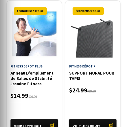
ÉCONOMISEZ $25.00
ÉCONOMISEZ $5.00
FITNESS DEPOT PLUS
FITNESS DÉPÔT +
Anneau D’empilement
SUPPORT MURAL POUR
de Balles de Stabilité
TAPIS
Jasmine Fitness
$24.99
$29.99
$14.99
$39.99
🛒
🛒
VOIR LE PRODUIT
VOIR LE PRODUIT