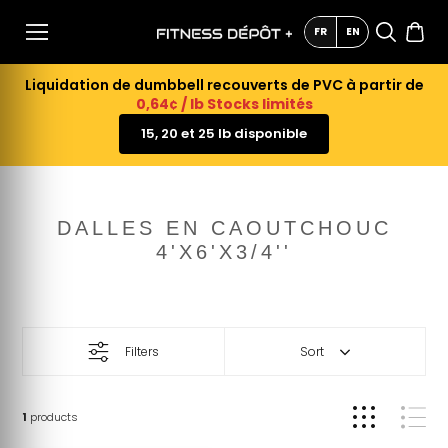
AU
CONTE
FR
EN
NU
Liquidation de dumbbell recouverts de PVC à partir de
0,64¢ / lb Stocks limités
15, 20 et 25 lb disponible
DALLES EN CAOUTCHOUC
4'X6'X3/4''
Filters
Sort
1
products