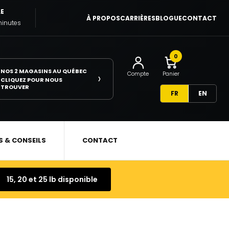
LE
À PROPOS
CARRIÈRES
BLOGUE
CONTACT
minutes
0
NOS 2 MAGASINS AU QUÉBEC
›
Compte
Panier
CLIQUEZ POUR NOUS
TROUVER
FR
EN
S & CONSEILS
CONTACT
15, 20 et 25 lb disponible