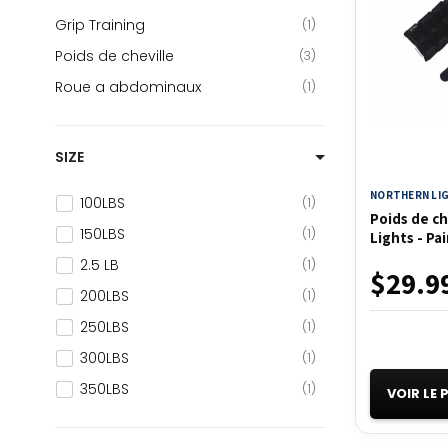
Grip Training
1
Poids de cheville
3
Roue a abdominaux
1
SIZE
NORTHERN LI
100LBS
1
Poids de ch
150LBS
1
Lights - Pai
2.5 LB
1
$29.9
200LBS
1
250LBS
1
300LBS
1
350LBS
1
VOIR LE