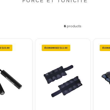
FORCE ET TONICITÉ
6
products
Z $15.00
ÉCONOMISEZ $12.00
ÉCONO