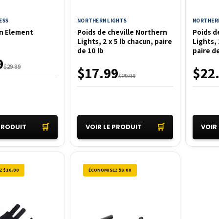
ESS
NORTHERN LIGHTS
NORTHERN
in Element
Poids de cheville Northern
Poids d
Lights, 2 x 5 lb chacun, paire
Lights, 
de 10 lb
paire de
9
$29.99
$17.99
$22
$29.99
🛒
🛒
 PRODUIT
VOIR LE PRODUIT
VOIR
Z $10.00
ÉCONOMISEZ $8.00