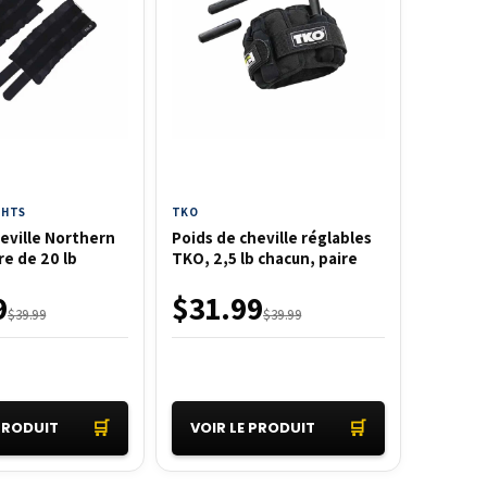
GHTS
TKO
eville Northern
Poids de cheville réglables
re de 20 lb
TKO, 2,5 lb chacun, paire
9
$31.99
$39.99
$39.99
🛒
🛒
 PRODUIT
VOIR LE PRODUIT