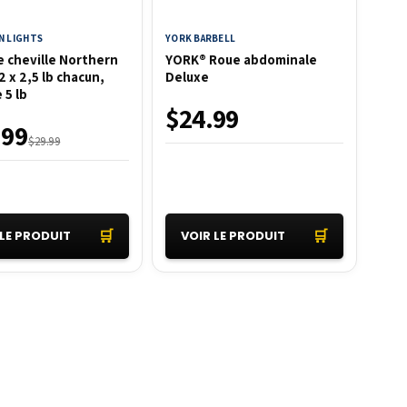
 LIGHTS
YORK BARBELL
e cheville Northern
YORK® Roue abdominale
2 x 2,5 lb chacun,
Deluxe
 5 lb
$24.99
.99
$29.99
🛒
🛒
 LE PRODUIT
VOIR LE PRODUIT