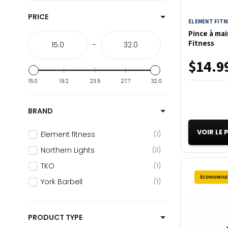
Entraînement fonctionnel
3
PRICE
ELEMENT FITN
ENTRAÎNEMENT POIDS DU CORP
3
Pince à ma
Fitness
-
Fitness Dépôt Plus
4
$14.9
FORCE ET CONDITIONNEMENT
5
Force et tonicité
6
15.0
19.2
23.5
27.7
32.0
Grip Training
1
Poids de musculation
4
BRAND
Poids pour chevilles et poignets
4
VOIR LE
Element fitness
1
Northern Lights
3
TKO
1
ÉCONOMISE
York Barbell
1
PRODUCT TYPE