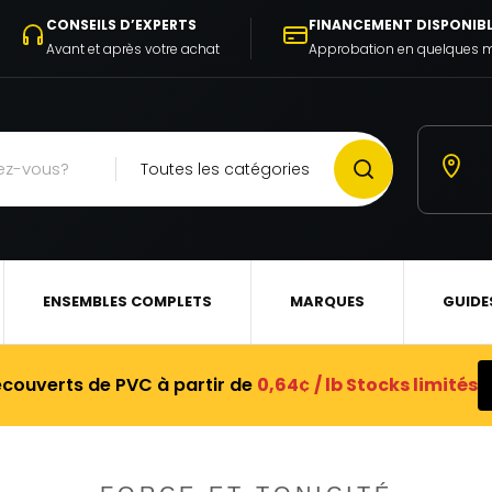
CONSEILS D’EXPERTS
FINANCEMENT DISPONIB
Avant et après votre achat
Approbation en quelques 
Toutes les catégories
ENSEMBLES COMPLETS
MARQUES
GUIDE
ecouverts de PVC à partir de
0,64¢ / lb Stocks limités