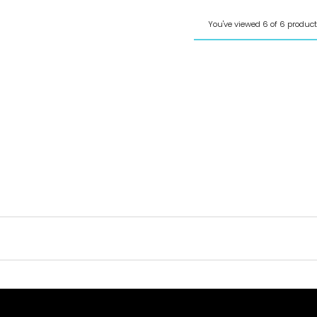
You've viewed 6 of 6 produc