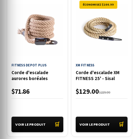
ÉCONOMISEZ $100.99
FITNESS DEPOT PLUS
XM FITNESS
Corde d'escalade
Corde d'escalade XM
aurores boréales
FITNESS 25' - Sisal
$71.86
$129.00
$229.99
🛒
🛒
VOIR LE PRODUIT
VOIR LE PRODUIT