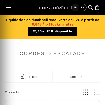
AU
CONTE
FR
EN
NU
Liquidation de dumbbell recouverts de PVC à partir de
0,64¢ / lb Stocks limités
15, 20 et 25 lb disponible
CORDES D'ESCALADE
Filters
Sort
2
products