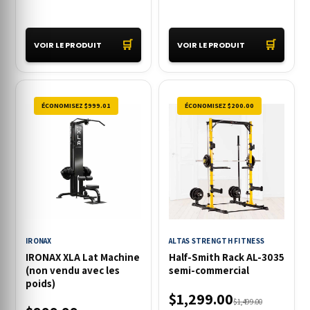
🛒
🛒
VOIR LE PRODUIT
VOIR LE PRODUIT
ÉCONOMISEZ $999.01
ÉCONOMISEZ $200.00
IRONAX
ALTAS STRENGTH FITNESS
IRONAX XLA Lat Machine
Half-Smith Rack AL-3035
(non vendu avec les
semi-commercial
poids)
$1,299.00
$1,499.00