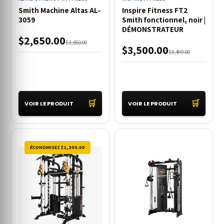
Smith Machine Altas AL-
Inspire Fitness FT2
3059
Smith fonctionnel, noir |
DÉMONSTRATEUR
$2,650.00
$3,650.00
$3,500.00
$5,499.00
🛒
🛒
VOIR LE PRODUIT
VOIR LE PRODUIT
ÉCONOMISEZ $1,300.00