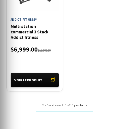
ADDICT FITNESS™
Multi station
commercial 3 Stack
Addict fitness
$6,999.00
$11,000.00
🛒
VOIR LE PRODUIT
You've viewed 15 of 15 products