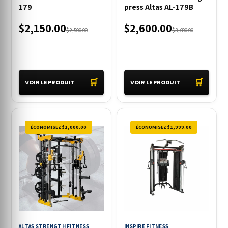
179
press Altas AL-179B
$2,150.00
$2,600.00
$2,500.00
$3,600.00
🛒
🛒
VOIR LE PRODUIT
VOIR LE PRODUIT
ÉCONOMISEZ $1,000.00
ÉCONOMISEZ $1,999.00
ALTAS STRENGTH FITNESS
INSPIRE FITNESS