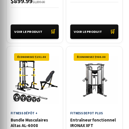
$899.99
$1,899.00
🛒
🛒
VOIR LE PRODUIT
VOIR LE PRODUIT
ÉCONOMISEZ $151.00
ÉCONOMISEZ $900.00
FITNESS DÉPÔT +
FITNESS DEPOT PLUS
Bundle Musculaires
Entraîneur fonctionnel
Altas AL-6008
IRONAX XFT