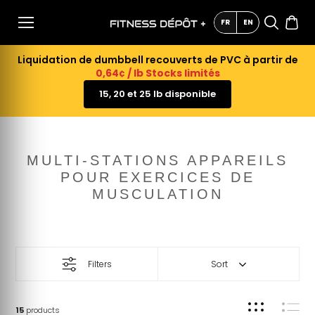
AU
CONTE
FR
EN
NU
Liquidation de dumbbell recouverts de PVC à partir de
0,64¢ / lb Stocks limités
15, 20 et 25 lb disponible
MULTI-STATIONS APPAREILS
POUR EXERCICES DE
MUSCULATION
Filters
Sort
15
products