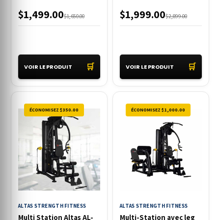
$1,499.00
$1,999.00
$1,650.00
$2,899.00
🛒
🛒
VOIR LE PRODUIT
VOIR LE PRODUIT
ÉCONOMISEZ $350.00
ÉCONOMISEZ $1,000.00
ALTAS STRENGTH FITNESS
ALTAS STRENGTH FITNESS
Multi Station Altas AL-
Multi-Station avec leg