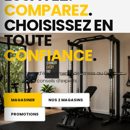
COMPAREZ
.
CHOISISSEZ EN
TOUTE
CONFIANCE
.
Un vaste choix d’équipements de fitness au Québec.
Qualité, prix et conseils d’experts.
MAGASINER
NOS 2 MAGASINS
PROMOTIONS