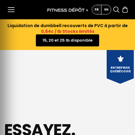
AU
CONTE
FR
EN
NU
Liquidation de dumbbell recouverts de PVC à partir de
0,64¢ / lb Stocks limités
15, 20 et 25 lb disponible
⚜
ENTREPRISE
QUÉBÉCOISE
ESSAYEZ.