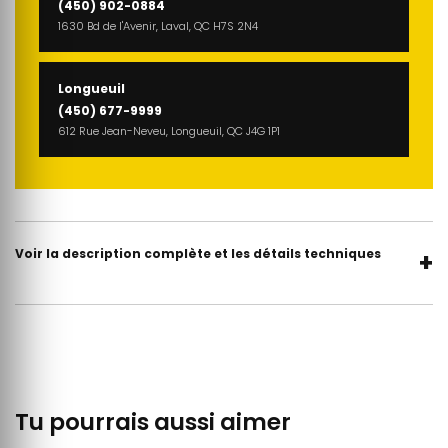
(450) 902-0884
1630 Bd de l'Avenir, Laval, QC H7S 2N4
Longueuil
(450) 677-9999
612 Rue Jean-Neveu, Longueuil, QC J4G 1P1
Voir la description complète et les détails techniques
+
Tu pourrais aussi aimer