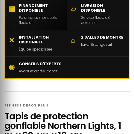
FINANCEMENT
LIVRAISON
▣
▱
DISPONIBLE
DISPONIBLE
Paiements mensuels
Service flexible à
flexibles
domicile
INSTALLATION
2 SALLES DE MONTRE
✕
⌂
DISPONIBLE
Laval & Longueuil
Équipe spécialisée
CONSEILS D'EXPERTS
◉
Avant et après l'achat
FITNESS DEPOT PLUS
Tapis de protection
gonflable Northern Lights, 1