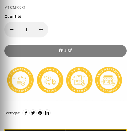
MTICM1X.6X.1
Quantité
ÉPUISÉ
Partager: