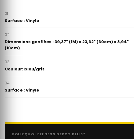
01
Surface : Vinyle
02
Dimensions gonflées : 39,37" (1M) x 23,62" (60cm) x 3,94"
(10cm)
03
Couleur: bleu/gris
04
Surface : Vinyle
POURQUOI FITNESS DEPOT PLUS?