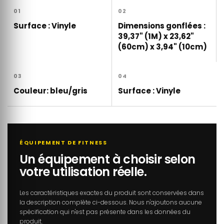
01
02
Surface : Vinyle
Dimensions gonflées :
39,37" (1M) x 23,62"
(60cm) x 3,94" (10cm)
03
04
Couleur: bleu/gris
Surface : Vinyle
ÉQUIPEMENT DE FITNESS
Un équipement à choisir selon
votre utilisation réelle.
Les caractéristiques exactes du produit sont conservées dans
la description complète ci-dessous. Nous n'ajoutons aucune
spécification qui n'est pas présente dans les données du
produit.