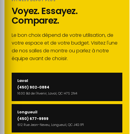
FITNESS DEPOT PLUS
Voyez. Essayez.
Comparez.
Le bon choix dépend de votre utilisation, de
votre espace et de votre budget. Visitez l'une
de nos salles de montre ou parlez à notre
équipe avant de choisir.
Laval
(450) 902-0884
1630 Bd de l'Avenir, Laval, QC H7S 2N4
Longueuil
(450) 677-9999
612 Rue Jean-Neveu, Longueuil, QC J4G 1P1