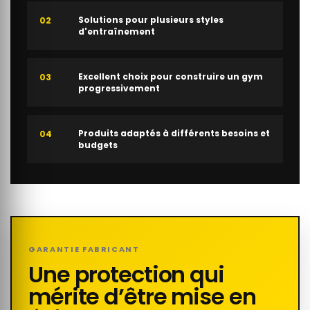
Solutions pour plusieurs styles
02
d'entraînement
Excellent choix pour construire un gym
03
progressivement
Produits adaptés à différents besoins et
04
budgets
GARANTIE FABRICANT
Une protection qui
mérite d’être mise en