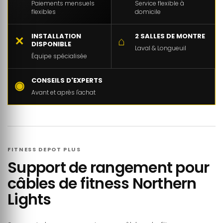
Paiements mensuels
Service flexible à
flexibles
domicile
INSTALLATION
2 SALLES DE MONTRE
✕
⌂
DISPONIBLE
Laval & Longueuil
Équipe spécialisée
CONSEILS D'EXPERTS
◉
Avant et après l'achat
FITNESS DEPOT PLUS
Support de rangement pour
câbles de fitness Northern
Lights