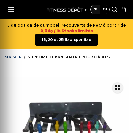
AU
CONTE
FR
EN
NU
Liquidation de dumbbell recouverts de PVC à partir de
0,64¢ / lb Stocks limités
15, 20 et 25 lb disponible
MAISON
SUPPORT DE RANGEMENT POUR CÂBLES...