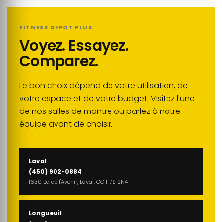
FITNESS DEPOT PLUS
Voyez. Essayez.
Comparez.
Le bon choix dépend de votre utilisation, de
votre espace et de votre budget. Visitez l'une
de nos salles de montre ou parlez à notre
équipe avant de choisir.
Laval
(450) 902-0884
1630 Bd de l'Avenir, Laval, QC H7S 2N4
Longueuil