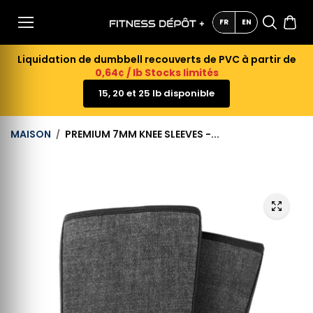
AU
CONTE
FR
EN
NU
Liquidation de dumbbell recouverts de PVC à partir de
0,64¢ / lb Stocks limités
15, 20 et 25 lb disponible
MAISON
PREMIUM 7MM KNEE SLEEVES -...