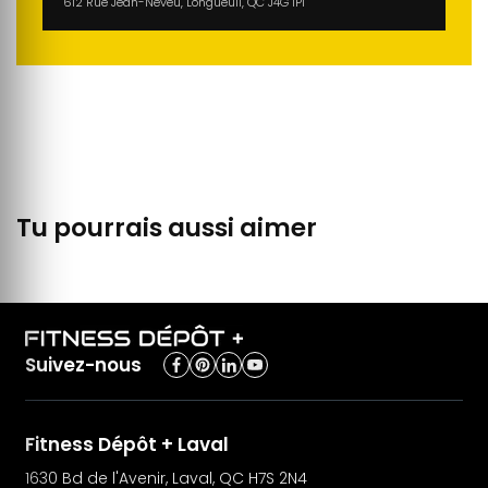
612 Rue Jean-Neveu, Longueuil, QC J4G 1P1
Tu pourrais aussi aimer
Suivez-nous
Fitness Dépôt + Laval
1630 Bd de l'Avenir, Laval, QC H7S 2N4