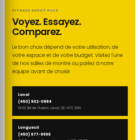
FITNESS DEPOT PLUS
Voyez. Essayez.
Comparez.
Le bon choix dépend de votre utilisation, de
votre espace et de votre budget. Visitez l'une
de nos salles de montre ou parlez à notre
équipe avant de choisir.
Laval
(450) 902-0884
1630 Bd de l'Avenir, Laval, QC H7S 2N4
Longueuil
(450) 677-9999