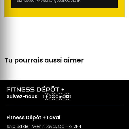
612 Rue Jean-Neveu, Longueuil, QC J4G 1P1
Tu pourrais aussi aimer
Suivez-nous
Fitness Dépôt + Laval
1630 Bd de l'Avenir, Laval, QC H7S 2N4