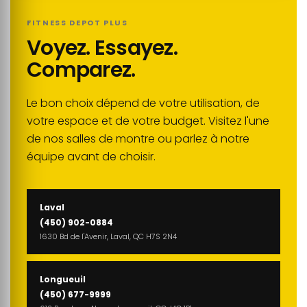
FITNESS DEPOT PLUS
Voyez. Essayez.
Comparez.
Le bon choix dépend de votre utilisation, de
votre espace et de votre budget. Visitez l'une
de nos salles de montre ou parlez à notre
équipe avant de choisir.
Laval
(450) 902-0884
1630 Bd de l'Avenir, Laval, QC H7S 2N4
Longueuil
(450) 677-9999