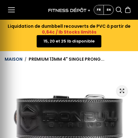
AU
CONTE
FR
EN
NU
Liquidation de dumbbell recouverts de PVC à partir de
0,64¢ / lb Stocks limités
15, 20 et 25 lb disponible
MAISON
PREMIUM 13MM 4" SINGLE PRONG...