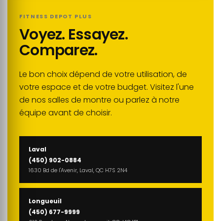
FITNESS DEPOT PLUS
Voyez. Essayez.
Comparez.
Le bon choix dépend de votre utilisation, de
votre espace et de votre budget. Visitez l'une
de nos salles de montre ou parlez à notre
équipe avant de choisir.
Laval
(450) 902-0884
1630 Bd de l'Avenir, Laval, QC H7S 2N4
Longueuil
(450) 677-9999