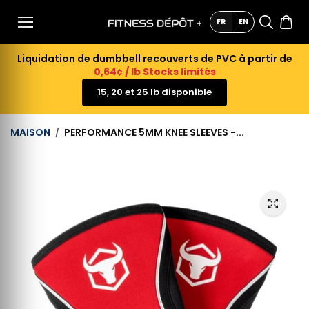
AU
CONTE
FR
EN
NU
Liquidation de dumbbell recouverts de PVC à partir de
0,64¢ / lb Stocks limités
15, 20 et 25 lb disponible
MAISON
PERFORMANCE 5MM KNEE SLEEVES -...