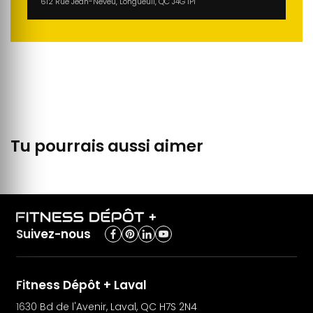
612 Rue Jean-Neveu, Longueuil, QC J4G 1P1
Tu pourrais aussi aimer
Suivez-nous
Fitness Dépôt + Laval
1630 Bd de l'Avenir, Laval, QC H7S 2N4