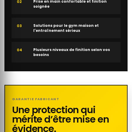
Prise en main confortable et finition
02
soignée
Solutions pour le gym maison et
03
l'entraînement sérieux
Plusieurs niveaux de finition selon vos
04
besoins
GARANTIE FABRICANT
Une protection qui
mérite d’être mise en
évidence.