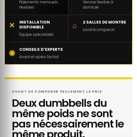
Paiements mensuels
Service flexible à
flexibles
domicile
INSTALLATION
2 SALLES DE MONTRE
✕
⌂
DISPONIBLE
Laval & Longueuil
Équipe spécialisée
CONSEILS D'EXPERTS
◉
Avant et après l'achat
AVANT DE COMPARER SEULEMENT LE PRIX
Deux dumbbells du
même poids ne sont
pas nécessairement le
même produit.