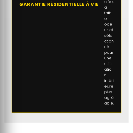
clée,
GARANTIE RÉSIDENTIELLE À VIE
à
faibl
e
ode
ur et
séle
ction
né
pour
une
utilis
atio
n
intéri
eure
plus
agré
able.