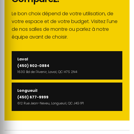
Le bon choix dépend de votre utilisation, de
votre espace et de votre budget. Visitez l'une
de nos salles de montre ou parlez à notre
équipe avant de choisir.
Laval
(450) 902-0884
1630 Bd de l'Avenir, Laval, QC H7S 2N4
Longueuil
(450) 677-9999
612 Rue Jean-Neveu, Longueuil, QC J4G 1P1