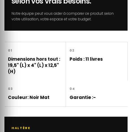
selon vos vrais besoins.
Notre équipe peut vous aider à comparer ce produit selon
votre utilisation, votre espace et votre budget.
01
02
Dimensions hors tout :
Poids : 11 livres
19,5" (L) x 4" (L) x 12,5"
(H)
03
04
Couleur: Noir Mat
Garantie :-
HALTÈRE