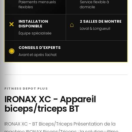
Paiements mensuels
Service flexible à
flexibles
domicile
INSTALLATION
2 SALLES DE MONTRE
✕
⌂
DISPONIBLE
Laval & Longueuil
Équipe spécialisée
CONSEILS D'EXPERTS
◉
Avant et après l'achat
FITNESS DEPOT PLUS
IRONAX XC - Appareil
biceps/triceps BT
IRONAX XC - BT Biceps/Triceps Présentation de la
machine IRONAX Biceps/Triceps : la solution ultime