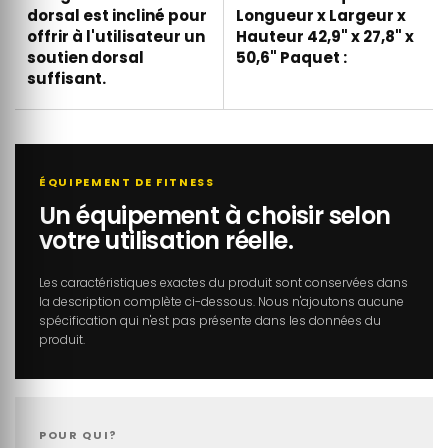
dorsal est incliné pour
Longueur x Largeur x
offrir à l'utilisateur un
Hauteur 42,9" x 27,8" x
soutien dorsal
50,6" Paquet :
suffisant.
ÉQUIPEMENT DE FITNESS
Un équipement à choisir selon
votre utilisation réelle.
Les caractéristiques exactes du produit sont conservées dans
la description complète ci-dessous. Nous n'ajoutons aucune
spécification qui n'est pas présente dans les données du
produit.
POUR QUI?