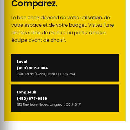
Comparez.
Le bon choix dépend de votre utilisation, de
votre espace et de votre budget. Visitez l'une
de nos salles de montre ou parlez à notre
équipe avant de choisir.
Laval
(450) 902-0884
1630 Bd de l'Avenir, Laval, QC H7S 2N4
Longueuil
(450) 677-9999
612 Rue Jean-Neveu, Longueuil, QC J4G 1P1