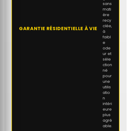
sans
mati
ère
recy
clée,
GARANTIE RÉSIDENTIELLE À VIE
à
faibl
e
ode
ur et
séle
ction
né
pour
une
utilis
atio
n
intéri
eure
plus
agré
able.