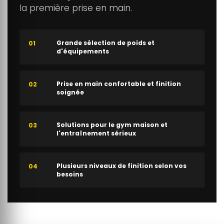
la première prise en main.
Grande sélection de poids et
01
d'équipements
Prise en main confortable et finition
02
soignée
Solutions pour le gym maison et
03
l'entraînement sérieux
Plusieurs niveaux de finition selon vos
04
besoins