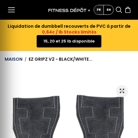
AU
CONTE
FR
EN
NU
Liquidation de dumbbell recouverts de PVC à partir de
0,64¢ / lb Stocks limités
15, 20 et 25 lb disponible
MAISON
EZ GRIPZ V2 - BLACK/WHITE...