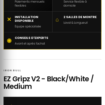
Paiements mensuels
Service flexible à
flexibles
domicile
INSTALLATION
2 SALLES DE MONTRE
✕
⌂
DISPONIBLE
Laval & Longueuil
Équipe spécialisée
CONSEILS D'EXPERTS
◉
Avant et après l'achat
IRON BULL
EZ Gripz V2 - Black/White /
Medium