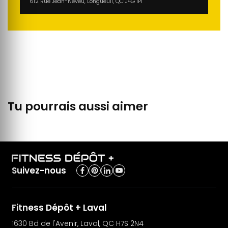
612 Rue Jean-Neveu, Longueuil, QC J4G 1P1
Tu pourrais aussi aimer
Suivez-nous
Fitness Dépôt + Laval
1630 Bd de l'Avenir, Laval, QC H7S 2N4