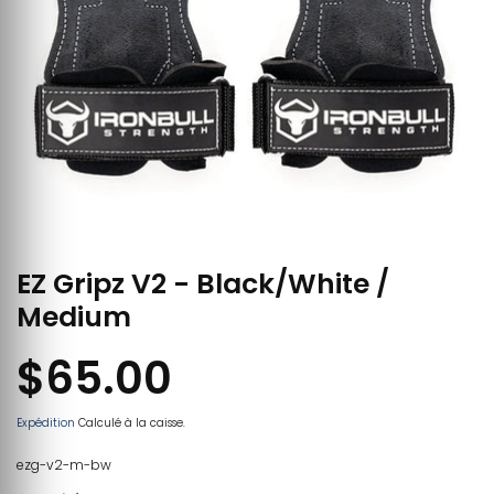
EZ Gripz V2 - Black/White /
Medium
$65.00
Expédition
Calculé à la caisse.
ezg-v2-m-bw