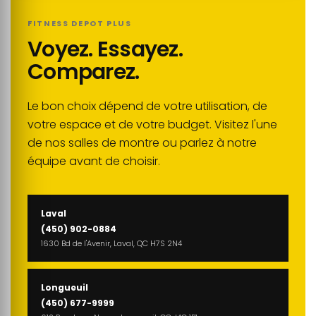
FITNESS DEPOT PLUS
Voyez. Essayez.
Comparez.
Le bon choix dépend de votre utilisation, de
votre espace et de votre budget. Visitez l'une
de nos salles de montre ou parlez à notre
équipe avant de choisir.
Laval
(450) 902-0884
1630 Bd de l'Avenir, Laval, QC H7S 2N4
Longueuil
(450) 677-9999