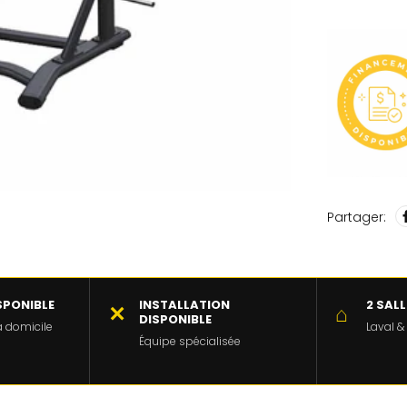
Partager:
SPONIBLE
INSTALLATION
2 SAL
✕
⌂
DISPONIBLE
 à domicile
Laval &
Équipe spécialisée