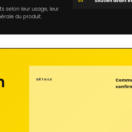
Soutien avant et
03
 selon leur usage, leur
énérale du produit.
n
DÉTAILS
Commun
confirm