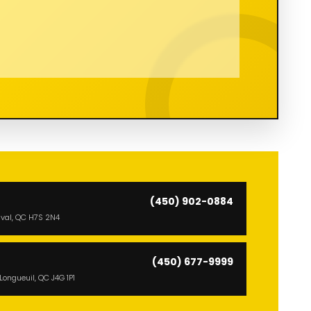
(450) 902-0884
Laval, QC H7S 2N4
(450) 677-9999
ongueuil, QC J4G 1P1