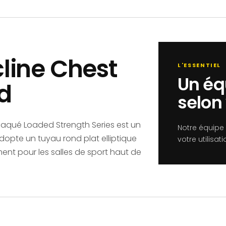
cline Chest
L'ESSENTIEL
Un éq
d
selon 
laqué Loaded Strength Series est un
Notre équipe
dopte un tuyau rond plat elliptique
votre utilisa
ement pour les salles de sport haut de