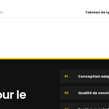
Tableau de sp
01
Conception adap
01
ur le
Qualité de const
02