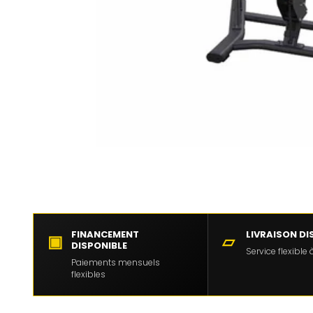
FINANCEMENT
LIVRAISON DI
▣
▱
DISPONIBLE
Service flexible
Paiements mensuels
flexibles