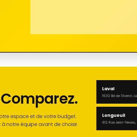
s
Laval
. Comparez.
1630 Bd de l'Avenir, 
Longueuil
votre espace et de votre budget.
612 Rue Jean-Neveu, L
z à notre équipe avant de choisir.