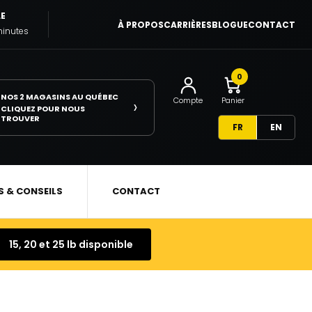
LE
À PROPOS
CARRIÈRES
BLOGUE
CONTACT
minutes
0
NOS 2 MAGASINS AU QUÉBEC
›
Compte
Panier
CLIQUEZ POUR NOUS
TROUVER
FR
EN
S & CONSEILS
CONTACT
15, 20 et 25 lb disponible