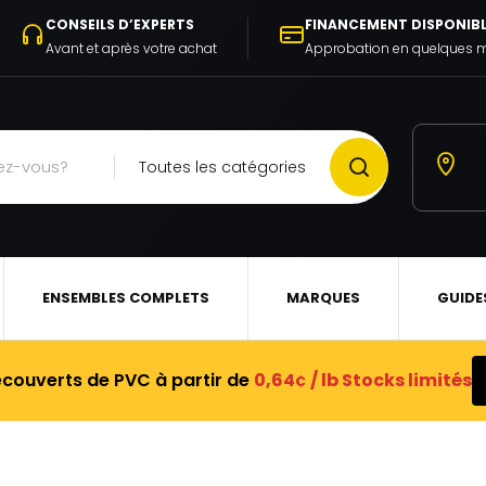
CONSEILS D’EXPERTS
FINANCEMENT DISPONIB
Avant et après votre achat
Approbation en quelques 
Toutes les catégories
ENSEMBLES COMPLETS
MARQUES
GUIDE
ecouverts de PVC à partir de
0,64¢ / lb Stocks limités