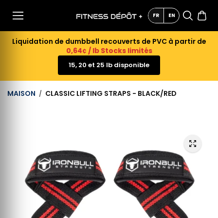
AU
CONTE
FR
EN
NU
Liquidation de dumbbell recouverts de PVC à partir de
0,64¢ / lb Stocks limités
15, 20 et 25 lb disponible
MAISON
CLASSIC LIFTING STRAPS - BLACK/RED