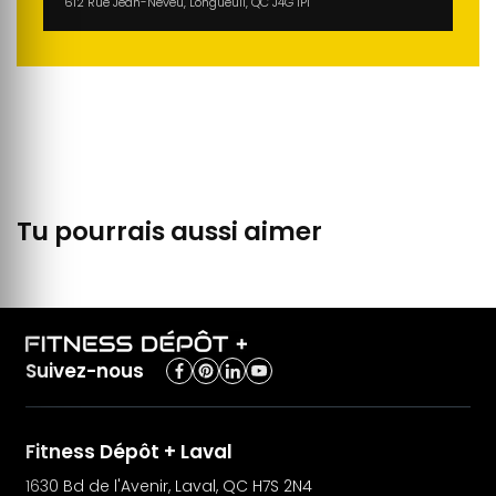
612 Rue Jean-Neveu, Longueuil, QC J4G 1P1
Tu pourrais aussi aimer
Suivez-nous
Fitness Dépôt + Laval
1630 Bd de l'Avenir, Laval, QC H7S 2N4