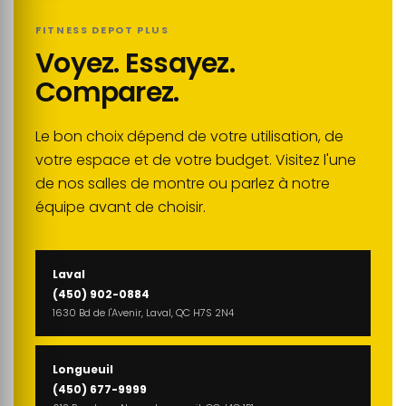
FITNESS DEPOT PLUS
Voyez. Essayez.
Comparez.
Le bon choix dépend de votre utilisation, de
votre espace et de votre budget. Visitez l'une
de nos salles de montre ou parlez à notre
équipe avant de choisir.
Laval
(450) 902-0884
1630 Bd de l'Avenir, Laval, QC H7S 2N4
Longueuil
(450) 677-9999