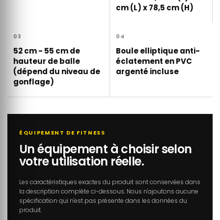
cm (L) x 78,5 cm (H)
03
04
52 cm - 55 cm de
Boule elliptique anti-
hauteur de balle
éclatement en PVC
(dépend du niveau de
argenté incluse
gonflage)
ÉQUIPEMENT DE FITNESS
Un équipement à choisir selon
votre utilisation réelle.
Les caractéristiques exactes du produit sont conservées dans
la description complète ci-dessous. Nous n'ajoutons aucune
spécification qui n'est pas présente dans les données du
produit.