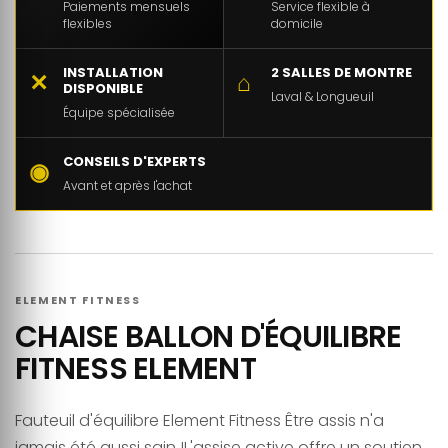
Paiements mensuels
Service flexible à
flexibles
domicile
INSTALLATION
2 SALLES DE MONTRE
✕
⌂
DISPONIBLE
Laval & Longueuil
Équipe spécialisée
CONSEILS D'EXPERTS
◉
Avant et après l'achat
ELEMENT FITNESS
CHAISE BALLON D'ÉQUILIBRE
FITNESS ELEMENT
Fauteuil d'équilibre Element Fitness Être assis n'a
jamais été aussi sain !L'assise active offre un soutien