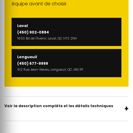
équipe avant de choisir.
Laval
(450) 902-0884
1630 Bd de l'Avenir, Laval, QC H7S 2N4
Longueuil
(450) 677-9999
612 Rue Jean-Neveu, Longueuil, QC J4G 1P1
Voir la description complète et les détails techniques
+