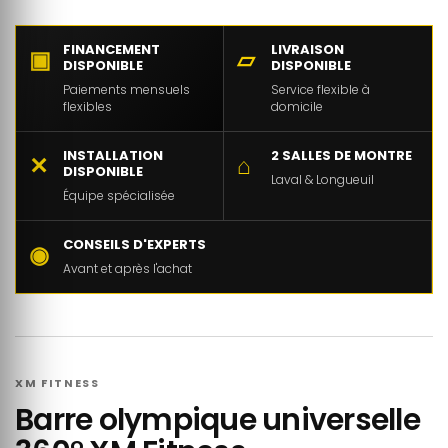
FINANCEMENT
LIVRAISON
▣
▱
DISPONIBLE
DISPONIBLE
Paiements mensuels
Service flexible à
flexibles
domicile
INSTALLATION
2 SALLES DE MONTRE
✕
⌂
DISPONIBLE
Laval & Longueuil
Équipe spécialisée
CONSEILS D'EXPERTS
◉
Avant et après l'achat
XM FITNESS
Barre olympique universelle