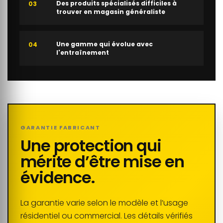
Des produits spécialisés difficiles à
03
trouver en magasin généraliste
Une gamme qui évolue avec
04
l'entraînement
GARANTIE FABRICANT
Une protection qui
mérite d’être mise en
évidence.
La garantie varie selon le modèle et l’usage
résidentiel ou commercial. Les détails vérifiés