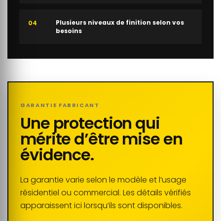
Plusieurs niveaux de finition selon vos
04
besoins
GARANTIE FABRICANT
Une protection qui
mérite d’être mise en
évidence.
La garantie varie selon le modèle et l’usage
résidentiel ou commercial. Les détails vérifiés
apparaissent ici lorsqu’ils sont disponibles.