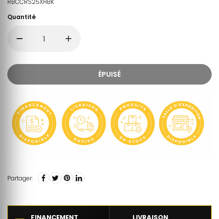
RBCCRS25XHBK
Quantité
ÉPUISÉ
Partager:
FINANCEMENT
LIVRAISON