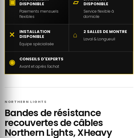
▣
▱
DISPONIBLE
DISPONIBLE
Paiements mensuels
Service flexible à
flexibles
domicile
INSTALLATION
2 SALLES DE MONTRE
✕
⌂
DISPONIBLE
Laval & Longueuil
Équipe spécialisée
CONSEILS D'EXPERTS
◉
Avant et après l'achat
NORTHERN LIGHTS
Bandes de résistance
recouvertes de câbles
Northern Lights, XHeavy