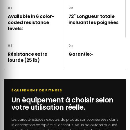
01
02
Available in 6 color-
72" Longueur totale
coded resistance
incluant les poignées
levels:
03
04
Résistance extra
Garantie:-
lourde (25 lb)
ÉQUIPEMENT DE FITNESS
Un équipement à choisir selon
votre utilisation réelle.
Les caractéristiques exactes du produit sont conservées dans
la description complète ci-dessous. Nous n'ajoutons aucune