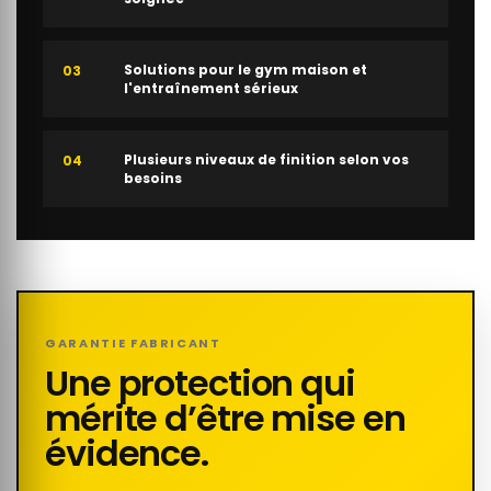
Solutions pour le gym maison et
03
l'entraînement sérieux
Plusieurs niveaux de finition selon vos
04
besoins
GARANTIE FABRICANT
Une protection qui
mérite d’être mise en
évidence.