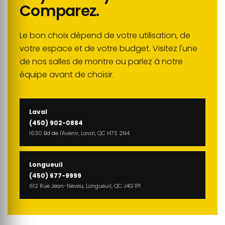
Comparez.
Le bon choix dépend de votre utilisation, de
votre espace et de votre budget. Visitez l'une
de nos salles de montre ou parlez à notre
équipe avant de choisir.
Laval
(450) 902-0884
1630 Bd de l'Avenir, Laval, QC H7S 2N4
Longueuil
(450) 677-9999
612 Rue Jean-Neveu, Longueuil, QC J4G 1P1