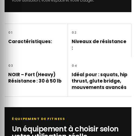
votre utilisation, votre espace et votre budget.
01
02
Caractéristiques:
Niveaux de résistance
:
03
04
NOIR – Fort (Heavy)
Idéal pour : squats, hip
Résistance : 30 à 50 lb
thrust, glute bridge,
mouvements avancés
ÉQUIPEMENT DE FITNESS
Un équipement à choisir selon