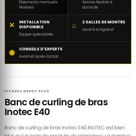
Paiements mensuels
Service flexible à
flexibles
domicile
INSTALLATION
2 SALLES DE MONTRE
✕
⌂
DISPONIBLE
Laval & Longueuil
Équipe spécialisée
CONSEILS D'EXPERTS
◉
Avant et après l'achat
FITNESS DEPOT PLUS
Banc de curling de bras
Inotec E40
Banc de curling de bras Inotec E40 INOTEC est bien
plus qu'un nom de produits de résistance. La marque