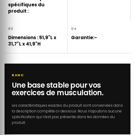
spécifiques du
produit :
03
04
Dimensions : 51,9"L x
Garantie:-
31,7"L x 41,9"H
BANC
Une base stable pour vos
exercices de musculation.
Les caractéristiques exactes du produit sont conservées dans
la description complète ci-dessous. Nous n'ajoutons aucune
spécification qui n'est pas présente dans les données du
produit.